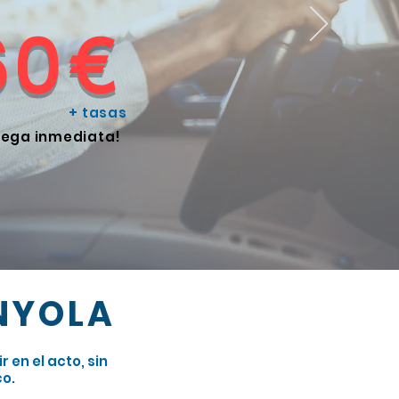
60€
+ tasas
rega inmediata!
NYOLA
en el acto, sin
co.