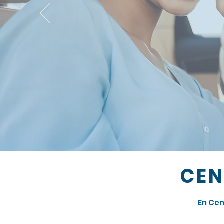
CEN
En Cen