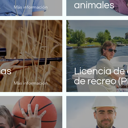
animales
Más información
mas
Licencia de
de recreo (
Más información