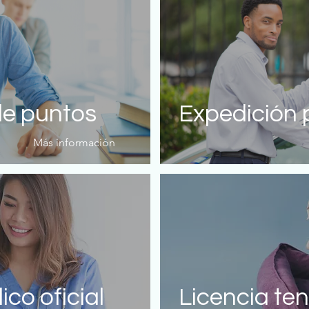
e puntos
Expedición 
Más información
co oficial
Licencia te